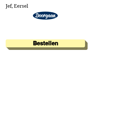
Jef, Eersel
Doorgaan
Bestellen
A&A Products
Loondermolen 25
5612 MH EINDHOVEN
+31 (0)6 15 57 46 86
​info@a-a.nl
KvK :
72175699
Btw : NL 001151758B59
Bank : NL92 INGB
0008 5120 54