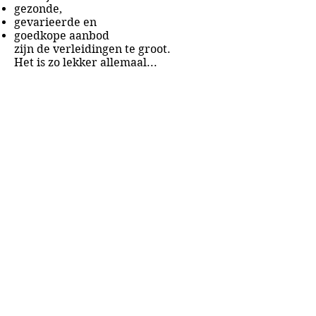
gezonde,
gevarieerde en
goedkope aanbod
zijn de verleidingen te groot.
Het is zo lekker allemaal...
Het enige wat helpt is:
meer sporten en bewegen,
waardoor je calorieverbruik
toeneemt
en
minder eten, waardoor je calorie-
inname afneemt.
Zoals die ene kaasreclame terecht
zegt:
"Wat er niet aankomt, hoeft er ook
niet af."
Bedenk wat je gaat eten en
neem dan gewoon de helft van wat
je normaal gesproken zou nemen.
Je kunt natuurlijk de
tien alleszins