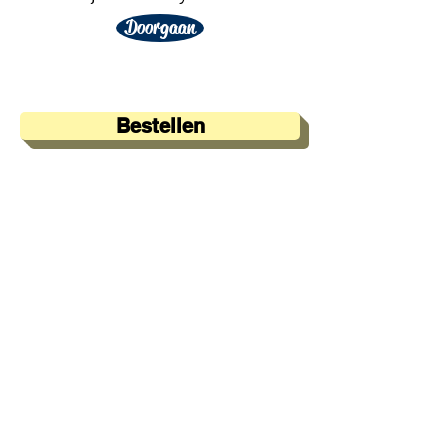
Doorgaan
Bestellen
A&A Products
Loondermolen 25
5612 MH EINDHOVEN
+31 (0)6 15 57 46 86
​info@a-a.nl
KvK :
72175699
Btw : NL 001151758B59
Bank : NL92 INGB
0008 5120 54