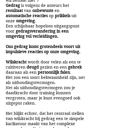
wil bestaat niet"?
Gedrag
is volgens de auteurs het
resultaat
van
onbewuste
en
automatische reacties
op
prikkels
uit
onze
omgeving
.
Een schijnbaar hopeloos uitgangspunt
voor
gedragsverandering in een
omgeving vol verleidingen.
Ons gedrag komt grotendeels voort uit
impulsieve reacties op onze omgeving.
Wilskracht
wordt door velen als een te
cultiveren
deugd
gezien en een
gebrek
daaraan als een
persoonlijk falen
.
Het zou een soort bekwaamheid zijn, net
als uithoudingsvermogen.
Net als uithoudingsvermogen zou je
daadkracht door training kunnen
vergroten, maar je kunt evengoed ook
uitgeput raken.
Het blijkt echter, dat het centraal stellen
van wilskracht bij gedrag een te simpele
karikatuur maakt van het complexe