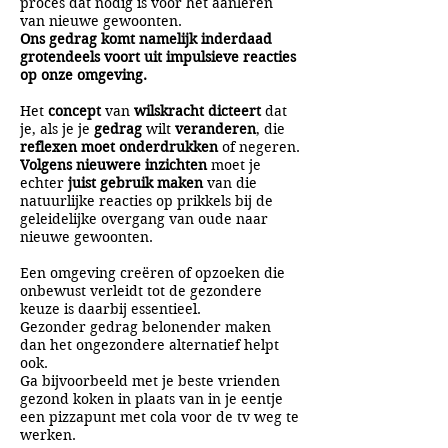
proces dat nodig is voor het aanleren
van nieuwe gewoonten.
Ons gedrag komt namelijk inderdaad
grotendeels voort uit impulsieve reacties
op onze omgeving.
Het
concept
van
wilskracht dicteert
dat
je, als je je
gedrag
wilt
veranderen
, die
reflexen moet onderdrukken
of negeren.
Volgens nieuwere inzichten
moet je
echter
juist gebruik maken
van die
natuurlijke reacties op prikkels bij de
geleidelijke overgang van oude naar
nieuwe gewoonten.
Een omgeving creëren of opzoeken die
onbewust verleidt tot de gezondere
keuze is daarbij essentieel.
Gezonder gedrag belonender maken
dan het ongezondere alternatief helpt
ook.
Ga bijvoorbeeld met je beste vrienden
gezond koken in plaats van in je eentje
een pizzapunt met cola voor de tv weg te
werken.