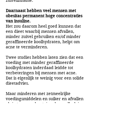
zuivelinname.
Daarnaast hebben veel mensen met
obesitas permanent hoge concentraties
van insuline.
Het zou daarom heel goed kunnen dat
een dieet waarbij mensen afvallen,
minder zuivel gebruiken en/of minder
geraffineerde koolhydraten, helpt om
acne te verminderen.
Twee studies hebben laten zien dat een
voeding met minder geraffineerde
koolhydraten inderdaad leidde tot
verbeteringen bij mensen met acne.
Dat is eigenlijk te weinig voor een solide
dieetadvies.
Maar minderen met zetmeelrijke
voedingsmiddelen en suiker en afvallen
als je te zwaar bent, is ook om allerlei
andere gezondheidsredenen verstandig.
Ik zou het een tiener met acne
aanraden.