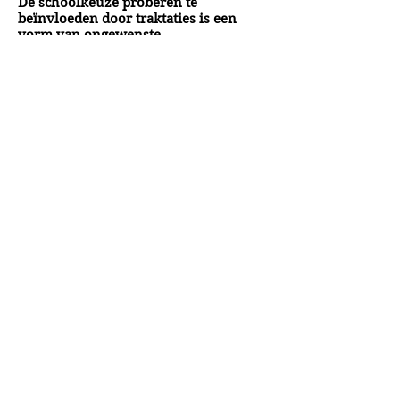
De schoolkeuze proberen te
beïnvloeden door traktaties is een
vorm van ongewenste
kindermarketing.
Schoolleiders en leerkrachten blijken
zich hiervan niet of nauwelijks
bewust te zijn.
Verleiden met snoep hoort er gewoon
bij.
Het is hoog tijd dat dat verandert.
A&A Products
Loondermolen 25
5612 MH EINDHOVEN
+31 (0)6 15 57 46 86
​info@a-a.nl
KvK :
72175699
Btw : NL 001151758B59
Bank : NL92 INGB
0008 5120 54