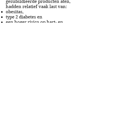
gesubsidieerde producten aten,
hadden relatief vaak last van:
obesitas,
type 2 diabetes en
een hoger risico op hart- en
vaatziekten.
Zo subsidiëren overheden indirect
rommelvoedsel en ondermijnen ze
tegelijkertijd de volksgezondheid.
Een aspect dat veel meer aandacht
behoeft in ons voedings- en
voedselbeleid.
A&A Products
Loondermolen 25
5612 MH EINDHOVEN
+31 (0)6 15 57 46 86
​info@a-a.nl
KvK :
72175699
Btw : NL 001151758B59
Bank : NL92 INGB
0008 5120 54