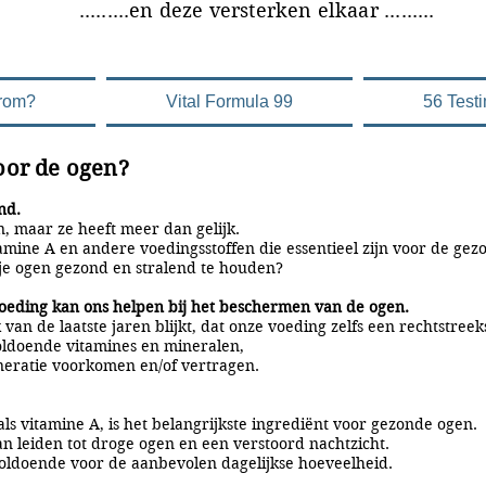
versterken elkaar .........
rom?
Vital Formula 99
56 Test
voor de ogen?
nd.
n, maar ze heeft meer dan gelijk.
amine A en andere voedingsstoffen die essentieel zijn voor de ge
je ogen gezond en stralend te houden?
oeding kan ons helpen bij het beschermen van de ogen.
an de laatste jaren blijkt, dat onze voeding zelfs een rechtstreek
oldoende vitamines en mineralen,
eratie voorkomen en/of vertragen.
ls vitamine A, is het belangrijkste ingrediënt voor gezonde ogen.
n leiden tot droge ogen en een verstoord nachtzicht.
voldoende voor de aanbevolen dagelijkse hoeveelheid.