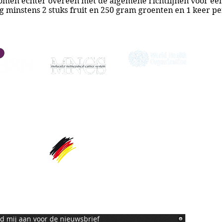
komen echter overeen met de algemene richtlijnen voor ee
g minstens 2 stuks fruit en 250 gram groenten en 1 keer pe
eld mij aan voor de nieuwsbrief