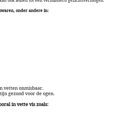
kan ook leiden tot een verminderd gezichtsvermogen.
enswaren, onder andere in:
jn vetten onmisbaar.
ijn gezond voor de ogen.
ral in vette vis zoals: