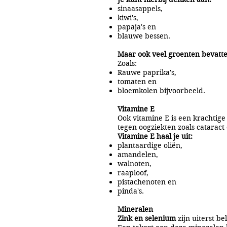
sinaasappels,
kiwi's,
papaja's en
blauwe bessen.
Maar ook veel groenten bevatt
Zoals:
Rauwe paprika's,
tomaten en
bloemkolen bijvoorbeeld.
Vitamine E
Ook vitamine E is een krachtige
tegen oogziekten zoals catarac
Vitamine E haal je uit:
plantaardige oliën,
amandelen,
walnoten,
raaploof,
pistachenoten en
pinda's.
Mineralen
Zink en selenium
zijn uiterst b