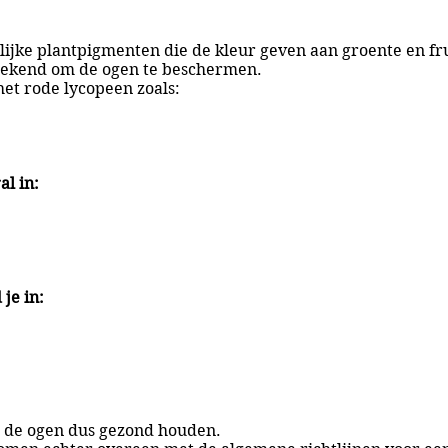
lijke plantpigmenten die de kleur geven aan groente en fru
bekend om de ogen te beschermen.
het rode lycopeen zoals:
al in:
je in:
 de ogen dus gezond houden.