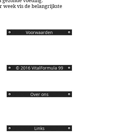
n gezonde voeding.
r week vis de belangrijkste
Voorwaarden
© 2016 VitalFormula 99
Over ons
Links