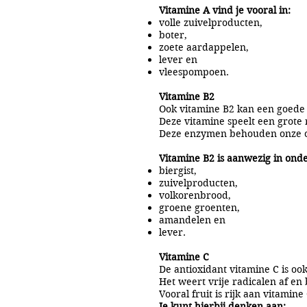
Vitamine A vind je vooral in:
volle zuivelproducten,
boter,
zoete aardappelen,
lever en
vleespompoen.
Vitamine B2
Ook vitamine B2 kan een goede 
Deze vitamine speelt een grote
Deze enzymen behouden onze oge
Vitamine B2 is aanwezig in ond
biergist,
zuivelproducten,
volkorenbrood,
groene groenten,
amandelen en
lever.
Vitamine C
De antioxidant vitamine C is oo
Het weert vrije radicalen af 
Vooral fruit is rijk aan vitamine 
Je kunt hierbij denken aan: