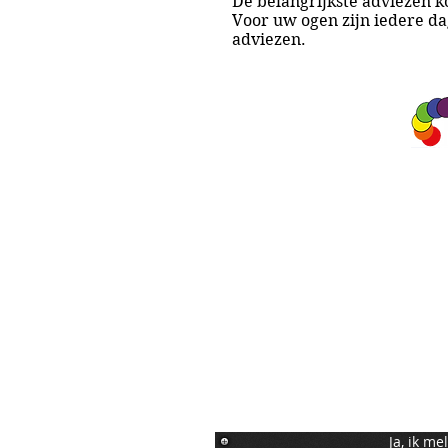
De belangrijkste adviezen 
Voor uw ogen zijn iedere da
adviezen.
A&A Products
Loondermolen 25
5612 MH EINDHOVEN
+31 (0)6 15 57 46 86
​info@a-a.nl
KvK : 72175699
Btw : NL 001151758B59
Bank : NL92 INGB 0008 5120 54
Ja, ik m