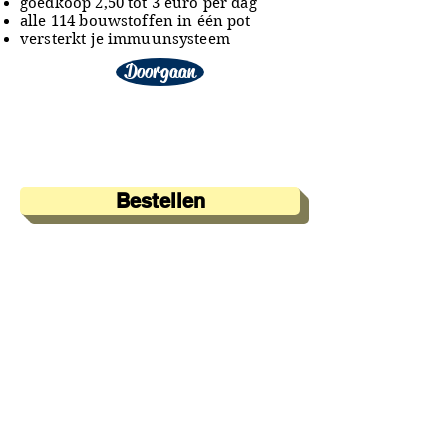
goedkoop 2,50 tot 3 euro per dag
alle 114 bouwstoffen in één pot
versterkt je immuunsysteem
Doorgaan
Bestellen
A&A Products
Loondermolen 25
5612 MH EINDHOVEN
+31 (0)6 15 57 46 86
​info@a-a.nl
KvK :
72175699
Btw : NL 001151758B59
Bank : NL92 INGB
0008 5120 54