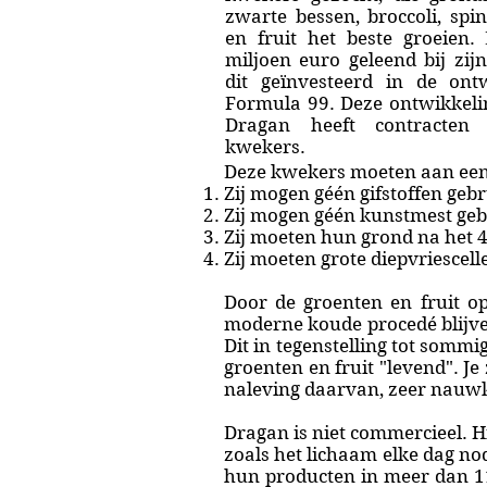
zwarte bessen, broccoli, spi
en fruit het beste groeien.
miljoen euro geleend bij zijn
dit geïnvesteerd in de ontw
Formula 99. Deze ontwikkelin
Dragan heeft contracten
kwekers.
Deze kwekers moeten aan een
Zij mogen géén gifstoffen geb
Zij mogen géén kunstmest geb
Zij moeten hun grond na het 4d
Zij moeten grote diepvriesce
Door de groenten en fruit op
moderne koude procedé blijve
Dit in tegenstelling tot somm
groenten en fruit "levend". Je
naleving daarvan, zeer nauw
Dragan is niet commercieel. Hi
zoals het lichaam elke dag nod
hun producten in meer dan 11