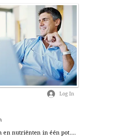
Log In
n
en nutriënten in één pot....