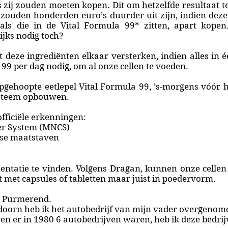
es zij zouden moeten kopen. Dit om hetzelfde resultaat 
zouden honderden euro’s duurder uit zijn, indien deze
oals die in de Vital Formula 99* zitten, apart kope
ijks nodig toch?
 deze ingrediënten elkaar versterken, indien alles in é
99 per dag nodig, om al onze cellen te voeden.
pgehoopte eetlepel Vital Formula 99, ’s-morgens vóór h
steem opbouwen.
officiële erkenningen:
ier System (MNCS)
tse maatstaven
mentatie te vinden. Volgens Dragan, kunnen onze celle
met capsules of tabletten maar juist in poedervorm.
te Purmerend.
doorn heb ik het autobedrijf van mijn vader overgenom
n er in 1980 6 autobedrijven waren, heb ik deze bedrij