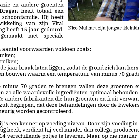
nazie en andere groenten
 Dragan heeft totaal één
 schoonfamilie. Hij heeft
ikkeling van zijn Vital
Nico Mul met zijn jongste kleink
g heeft 15 jaar geduurd.
 gemaakt met speciale
 aantal voorwaarden voldoen zoals:
ruiken;
ruiken;
e jaar braak laten liggen, zodat de grond zich kan herst
llen bouwen waarin een temperatuur van minus 70 graden
 minus 70 graden te brengen vallen deze groenten en 
n zo alle waardevolle ingrediënten optimaal behouden.
ige andere fabrikanten die hun groenten en fruit verwa
 zult begrijpen, dat deze behandelingen door de kwekers
keurig worden gecontroleerd.
j is een kenner op voeding niveau. Door zijn voeding in 
ig heeft, verdient hij veel minder dan collega producent
4 verschillende potjes te leveren. Maar op die manier