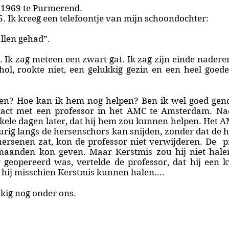
n 1969 te Purmerend.
5. Ik kreeg een telefoontje van mijn schoondochter:
allen gehad”.
. Ik zag meteen een zwart gat. Ik zag zijn einde nader
ohol, rookte niet, een gelukkig gezin en een heel goed
en? Hoe kan ik hem nog helpen? Ben ik wel goed gen
tact met een professor in het AMC te Amsterdam. Na
nkele dagen later, dat hij hem zou kunnen helpen. Het
rig langs de hersenschors kan snijden, zonder dat de
hersenen zat, kon de professor niet verwijderen. De pr
maanden kon geven. Maar Kerstmis zou hij niet hale
geopereerd was, vertelde de professor, dat hij een
 hij misschien Kerstmis kunnen halen….
kkig nog onder ons.