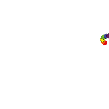
A&A Products
Loondermolen 25
5612 MH EINDHOVEN
+31 (0)6 15 57 46 86
​info@a-a.nl
KvK : 72175699
Btw : NL 001151758B59
Bank : NL92 INGB 0008 5120 54