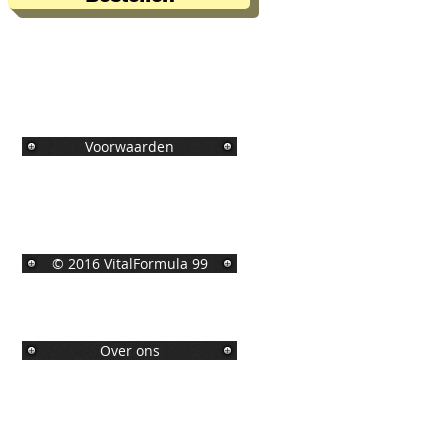
Voorwaarden
© 2016 VitalFormula 99
Over ons