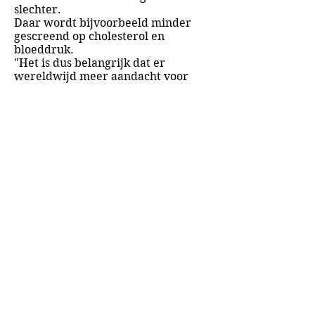
slechter.
Daar wordt bijvoorbeeld minder
gescreend op cholesterol en
bloeddruk.
"Het is dus belangrijk dat er
wereldwijd meer aandacht voor
komt", zegt Scheltens.
Het aantal mensen met dementie
neemt toe.
Naar verwachting zijn er in
2050
131
miljoen mensen die aan de
ziekte lijden.
"Wees ambitieus met preventie",
zeggen de onderzoekers.
A&A Products
Loondermolen 25
5612 MH EINDHOVEN
+31 (0)6 15 57 46 86
​info@a-a.nl
KvK :
72175699
Btw : NL 001151758B59