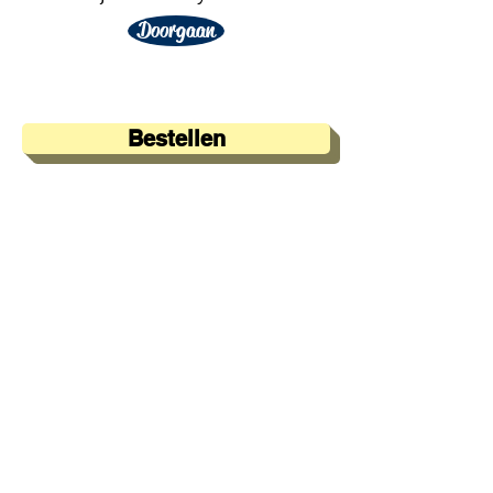
Doorgaan
Bestellen
A&A Products
Loondermolen 25
5612 MH EINDHOVEN
+31 (0)6 15 57 46 86
​info@a-a.nl
KvK :
72175699
Btw : NL 001151758B59
Bank : NL92 INGB
0008 5120 54