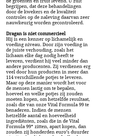
de groenten en fruit levend. U zult
begrijpen, dat deze behandelingen
door de kwekers en de kwaliteit
controles op de naleving daarvan zeer
nauwkeurig worden gecontroleerd.
Dragan is niet commercieel
Hij is een kenner op lichamelijk en
voeding niveau. Door zijn voeding in
de juiste verhouding, zoals het
lichaam elke dag nodig heeft te
leveren, verdient hij veel minder dan
andere producenten. Zij verdienen erg
veel door hun producten in meer dan
114 verschillende potjes te leveren.
Maar op deze manier wordt het voor
de mensen lastig om te bepalen,
hoeveel en welke potjes zij zouden
moeten kopen, om hetzelfde resultaat,
zoals die van onze Vital Formula 99 te
benaderen. Indien de mensen
hetzelfde aantal en hoeveelheid
ingrediënten, zoals die in de Vital
Formula 99* zitten, apart kopen, dan
zouden zij honderden euro’s duurder