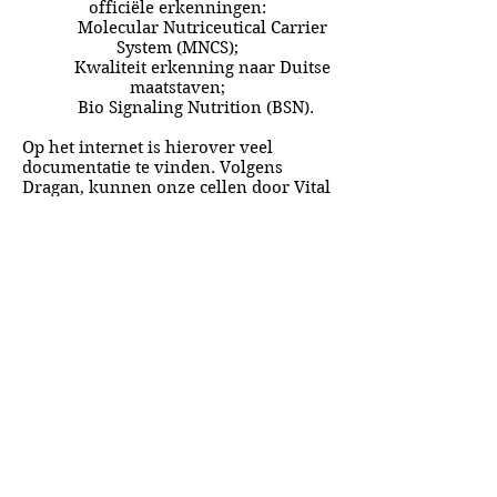
officiële erkenningen:
Molecular Nutriceutical Carrier
System (MNCS);
Kwaliteit erkenning naar Duitse
maatstaven;
Bio Signaling Nutrition (BSN).
Op het internet is hierover veel
documentatie te vinden. Volgens
Dragan, kunnen onze cellen door Vital
Formula 99 in nano formaten gevoed
worden. Niet met capsules of tabletten
maar juist in poedervorm.
Met vitale groet,
Nico Mul
Let op: enkele maanden per jaar is de
Vital Formula 99 niet leverbaar
vanwege schaarste aan biologische
groente en fruit.
Vital Formula 99:
makkelijk klaar te maken