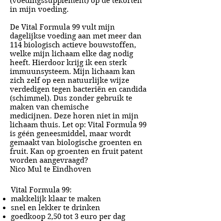
(voedingssupplement) op de tekorten
in mijn voeding.
De Vital Formula 99 vult mijn
dagelijkse voeding aan met meer dan
114 biologisch actieve bouwstoffen,
welke mijn lichaam elke dag nodig
heeft. Hierdoor krijg ik een sterk
immuunsysteem. Mijn lichaam kan
zich zelf op een natuurlijke wijze
verdedigen tegen bacteriën en candida
(schimmel). Dus zonder gebruik te
maken van chemische
medicijnen.
Deze horen niet in mijn
lichaam thuis. Let op: Vital Formula 99
is géén geneesmiddel, maar wordt
gemaakt van biologische groenten en
fruit.
Kan op groenten en fruit patent
worden aangevraagd?
Nico Mul te Eindhoven
Vital Formula 99:
makkelijk klaar te maken
snel en lekker te drinken
goedkoop 2,50 tot 3 euro per dag