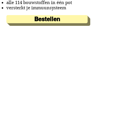
alle 114 bouwstoffen in één pot
versterkt je immuunsysteem
Bestellen
Testimonial Oscar Mul
Ga door
A&A Products
Loondermolen 25
5612 MH EINDHOVEN
+31 (0)6 15 57 46 86
​info@a-a.nl
KvK :
72175699