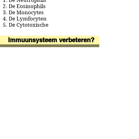
1. De Neutrophils
2. De Eosinophils
3. De Monocytes
4. De Lymfocyten
5. De Cytotoxische
Immuunsysteem verbeteren?
A&A Products
Loondermolen 25
5612 MH EINDHOVEN
+31 (0)6 15 57 46 86
​info@a-a.nl
KvK :
72175699
Btw : NL 001151758B59
Bank : NL92 INGB
0008 5120 54