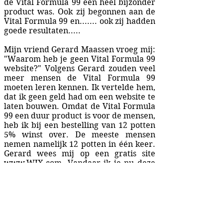
de Vital Formula 99 een heel bijzonder
product was. Ook zij begonnen aan de
Vital Formula 99 en....... ook zij hadden
goede resultaten.....
Mijn vriend Gerard Maassen vroeg mij:
"Waarom heb je geen Vital Formula 99
website?" Volgens Gerard zouden veel
meer mensen de Vital Formula 99
moeten leren kennen. Ik vertelde hem,
dat ik geen geld had om een website te
laten bouwen. Omdat de Vital Formula
99 een duur product is voor de mensen,
heb ik bij een bestelling van 12 potten
5% winst over. De meeste mensen
nemen namelijk 12 potten in één keer.
Gerard wees mij op een gratis site
www.WIX.com
. Vandaar ik je nu deze
website kan laten zien. Wil jij ook met
de kracht van dit product, je
immuunsysteem versterken?
Met vriendelijke groet,
Nico Mul