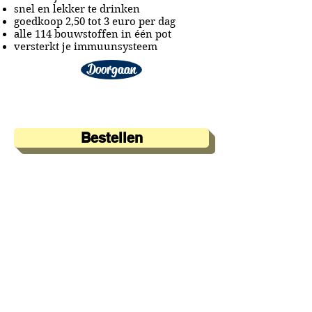
snel en lekker te drinken
goedkoop 2,50 tot 3 euro per dag
alle 114 bouwstoffen in één pot
versterkt je immuunsysteem
Doorgaan
Bestellen
A&A Products
Loondermolen 25
5612 MH EINDHOVEN
+31 (0)6 15 57 46 86
​info@a-a.nl
KvK :
72175699
Btw : NL 001151758B59
Bank : NL92 INGB
0008 5120 54