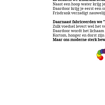
Naast een hoop water krijg j
Daardoor krijg je eerst een s
Frisdrank verzadigt nauwelijk
Daarnaast fabriceerden we "l
Zulk voedsel levert wel het 
Daardoor wordt het lichaam 
Kortom, honger en dorst zijn
Maar ons moderne sterk bewe
A&A Products
Loondermolen 25
5612 MH EINDHOVEN
+31 (0)6 15 57 46 86
​info@a-a.nl
KvK : 72175699
Btw : NL 001151758B59
Bank : NL92 INGB 0008 5120 54