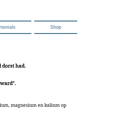
imonials
Shop
d dorst had.
rward".
trium, magnesium en kalium op