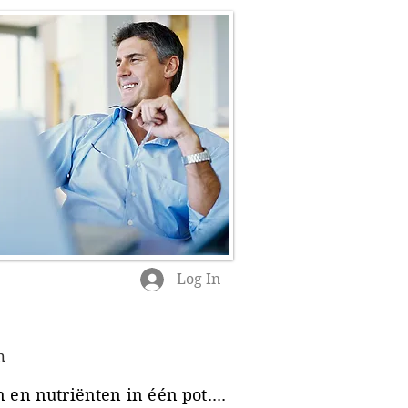
Log In
n
en nutriënten in één pot....