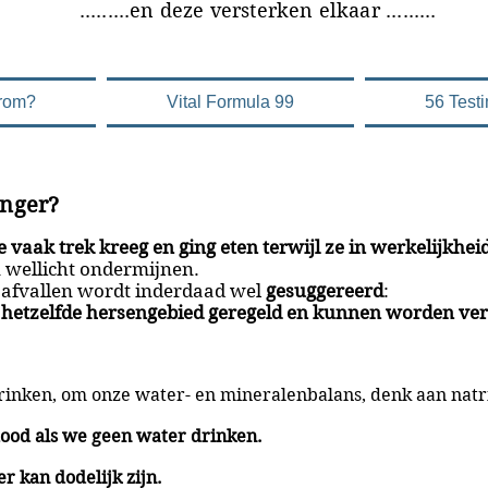
versterken elkaar .........
rom?
Vital Formula 99
56 Test
onger?
e vaak trek kreeg en ging eten terwijl ze in werkelijkhei
 wellicht ondermijnen.
 afvallen wordt inderdaad wel
gesuggereerd
:
n hetzelfde hersengebied geregeld en kunnen worden ve
 drinken, om onze water- en mineralenbalans, denk aan na
ood als we geen water drinken.
r kan dodelijk zijn.