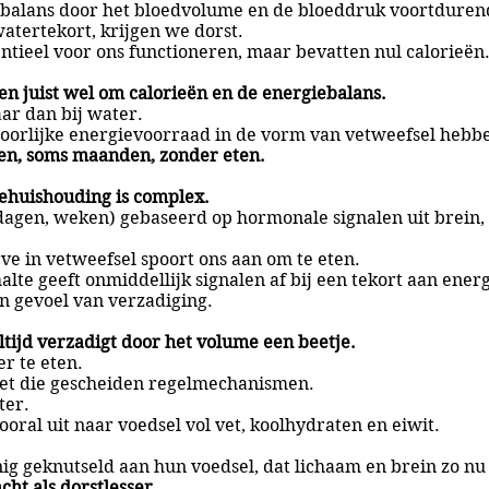
balans door het bloedvolume en de bloeddruk voortdurend
watertekort, krijgen we dorst.
ntieel voor ons functioneren, maar bevatten nul calorieën
n juist wel om calorieën en de energiebalans.
ar dan bij water.
oorlijke energievoorraad in de vorm van vetweefsel hebb
n, soms maanden, zonder eten.
iehuishouding is complex.
 (dagen, weken) gebaseerd op hormonale signalen uit brein
e in vetweefsel spoort ons aan om te eten.
te geeft onmiddellijk signalen af bij een tekort aan energ
n gevoel van verzadiging.
ijd verzadigt door het volume een beetje.
r te eten.
et die gescheiden regelmechanismen.
ter.
ooral uit naar voedsel vol vet, koolhydraten en eiwit.
 geknutseld aan hun voedsel, dat lichaam en brein zo nu 
ht als dorstlesser.