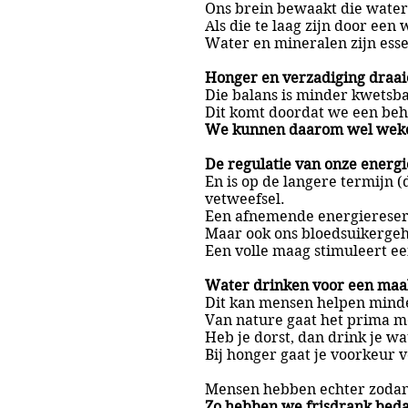
Ons brein bewaakt die water
Als die te laag zijn door een 
Water en mineralen zijn esse
Honger en verzadiging draaie
Die balans is minder kwetsba
Dit komt doordat we een beh
We kunnen daarom wel weke
De regulatie van onze energ
En is op de langere termijn
vetweefsel.
Een afnemende energiereserv
Maar ook ons bloedsuikergehal
Een volle maag stimuleert ee
Water drinken voor een maalt
Dit kan mensen helpen minde
Van nature gaat het prima m
Heb je dorst, dan drink je wa
Bij honger gaat je voorkeur v
Mensen hebben echter zodanig
Zo hebben we frisdrank bedac