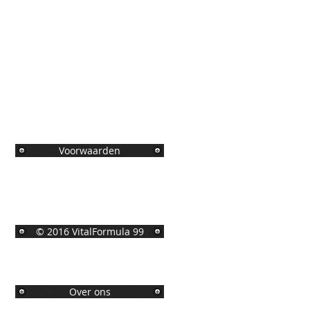
Voorwaarden
© 2016 VitalFormula 99
Over ons