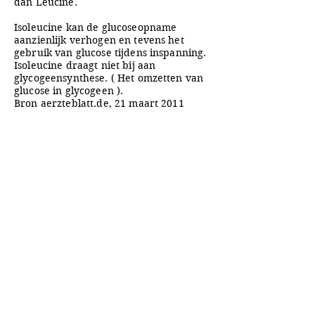
dan Leucine.
Isoleucine kan de glucoseopname
aanzienlijk verhogen en tevens het
gebruik van glucose tijdens inspanning.
Isoleucine draagt niet bij aan
glycogeensynthese. ( Het omzetten van
glucose in glycogeen ).
Bron aerzteblatt.de, 21 maart 2011
A&A Products
Loondermolen 25
5612 MH EINDHOVEN
+31 (0)6 15 57 46 86
​info@a-a.nl
KvK :
72175699
Btw : NL 001151758B59
Bank : NL92 INGB
0008 5120 54