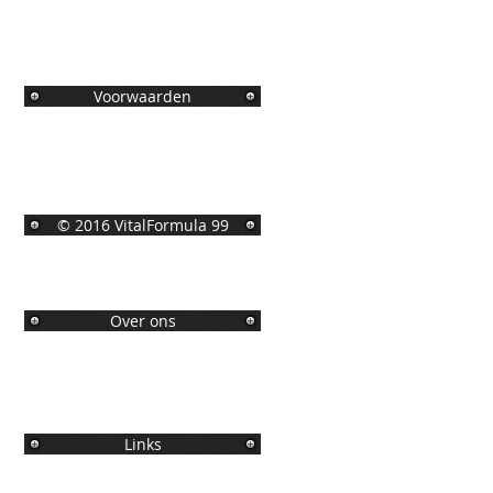
Voorwaarden
© 2016 VitalFormula 99
Over ons
Links