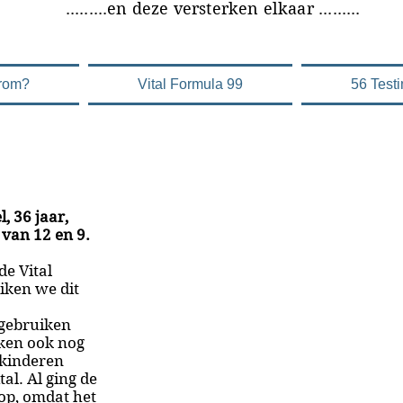
versterken elkaar .........
rom?
Vital Formula 99
56 Test
, 36 jaar,
van 12 en 9.
de Vital
iken we dit
 gebruiken
nken ook nog
 kinderen
al. Al ging de
oop, omdat het