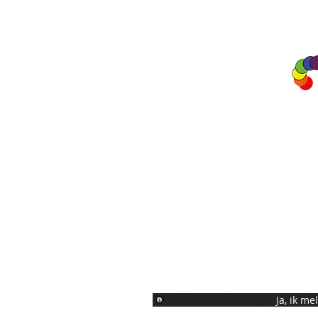
A&A Products
Loondermolen 25
5612 MH EINDHOVEN
+31 (0)6 15 57 46 86
​info@a-a.nl
KvK : 72175699
Btw : NL 001151758B59
Bank : NL92 INGB 0008 5120 54
Ja, ik m