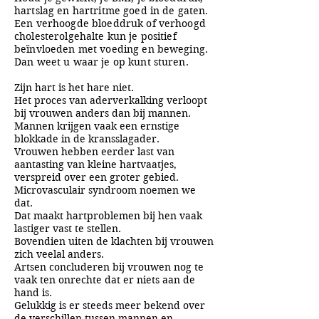
hartslag en hartritme goed in de gaten.
Een verhoogde bloeddruk of verhoogd
cholesterolgehalte kun je positief
beïnvloeden met voeding en beweging.
Dan weet u waar je op kunt
sturen.
Zijn hart is het hare niet.
Het proces van aderverkalking verloopt
bij vrouwen anders dan bij mannen.
Mannen krijgen vaak een ernstige
blokkade in de kransslagader.
Vrouwen hebben eerder last van
aantasting van kleine hartvaatjes,
verspreid over een groter gebied.
Microvasculair syndroom noemen we
dat.
Dat maakt hartproblemen bij hen vaak
lastiger vast te stellen.
Bovendien uiten de klachten bij vrouwen
zich veelal anders.
Artsen concluderen bij vrouwen nog te
vaak ten onrechte dat er niets aan de
hand is.
Gelukkig is er steeds meer bekend over
de verschillen tussen mannen en