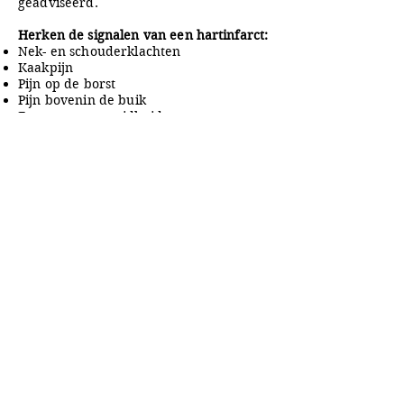
geadviseerd.
Herken de signalen van een
hartinfarct
:
Nek- en schouderklachten
Kaakpijn
Pijn op de borst
Pijn bovenin de buik
Extreme vermoeidheid
Zweetaanvallen
“Your heart is your life"
Lees verder een bericht uit
Trouw​
A&A Products
Loondermolen 25
5612 MH EINDHOVEN
+31 (0)6 15 57 46 86
​info@a-a.nl
KvK :
72175699
Btw : NL 001151758B59