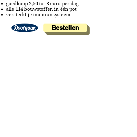
goedkoop 2,50 tot 3 euro per dag
alle 114 bouwstoffen in één pot
versterkt je immuunsysteem
Doorgaan
Bestellen
A&A Products
Loondermolen 25
5612 MH EINDHOVEN
+31 (0)6 15 57 46 86
​info@a-a.nl
KvK :
72175699
Btw : NL 001151758B59
Bank : NL92 INGB
0008 5120 54