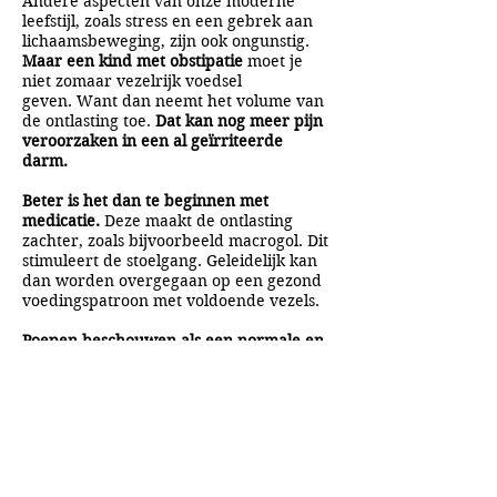
Andere aspecten van onze moderne
leefstijl, zoals stress en een gebrek aan
lichaamsbeweging, zijn ook ongunstig.
Maar een kind met obstipatie
moet je
niet zomaar vezelrijk voedsel
geven. Want dan neemt het volume van
de ontlasting toe.
Dat kan nog meer pijn
veroorzaken in een al geïrriteerde
darm.
Beter is het dan te beginnen met
medicatie.
Deze maakt de ontlasting
zachter, zoals bijvoorbeeld macrogol. Dit
stimuleert de stoelgang. Geleidelijk kan
dan worden overgegaan op een gezond
voedingspatroon met voldoende vezels.
Poepen beschouwen als een normale en
natuurlijke activiteit die niet onderdrukt
hoeft te worden is het beste
uitgangspunt voor een gezonde darm.
A&A Products
Loondermolen 25
5612 MH EINDHOVEN