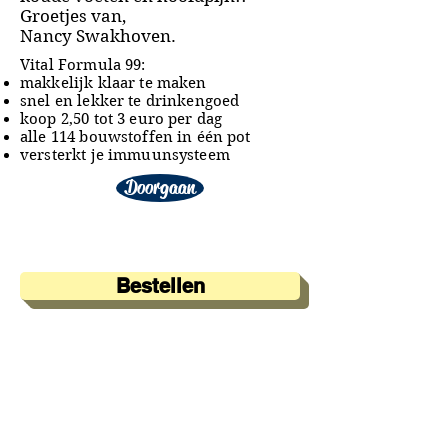
Groetjes van,
Nancy Swakhoven.
Vital Formula 99:
makkelijk klaar te maken
snel en lekker te drinkengoed
koop 2,50 tot 3 euro per dag
alle 114 bouwstoffen in één pot
versterkt je immuunsysteem
Doorgaan
Bestellen
A&A Products
Loondermolen 25
5612 MH EINDHOVEN
+31 (0)6 15 57 46 86