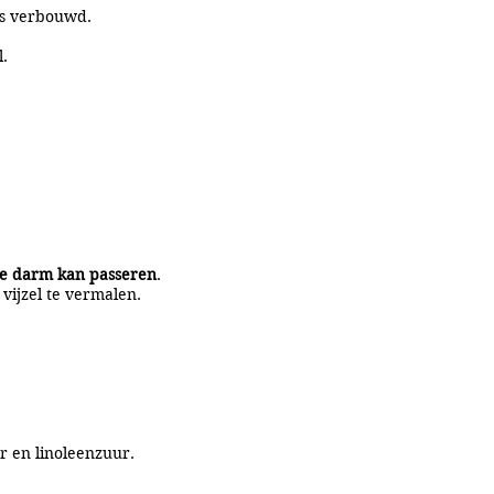
las verbouwd.
l.
de darm kan passeren
.
vijzel te vermalen.
ur en linoleenzuur.