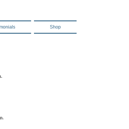
imonials
Shop
n.
n.