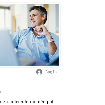
Log In
n
en nutriënten in één pot....