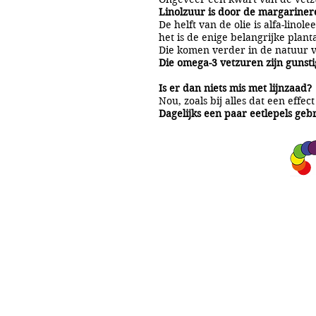
Linolzuur is door de margarine
De helft van de olie is alfa-lino
het is de enige belangrijke pla
Die komen verder in de natuur voo
Die omega-3 vetzuren zijn gunst
Is er dan niets mis met lijnzaad?
Nou, zoals bij alles dat een effe
Dagelijks een paar eetlepels geb
A&A Products
Loondermolen 25
5612 MH EINDHOVEN
+31 (0)6 15 57 46 86
​info@a-a.nl
KvK : 72175699
Btw : NL 001151758B59
Bank : NL92 INGB 0008 5120 54