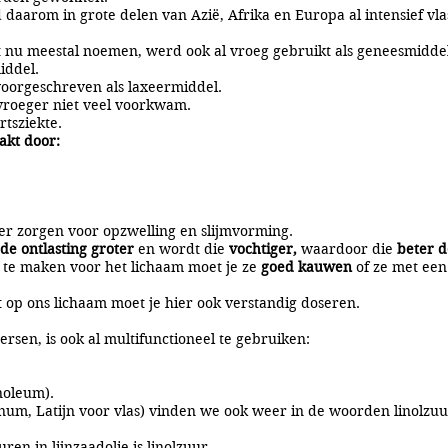
 daarom in grote delen van Azië, Afrika en Europa al intensief v
het nu meestal noemen, werd ook al vroeg gebruikt als geneesmidde
iddel.
voorgeschreven als laxeermiddel.
 vroeger niet veel voorkwam.
rtsziekte.
akt door:
ter zorgen voor opzwelling en slijmvorming.
de ontlasting groter
en wordt die
vochtiger,
waardoor die
beter 
 te maken voor het lichaam moet je ze
goed kauwen
of ze met een 
eft op ons lichaam moet je hier ook verstandig doseren.
persen, is ook al multifunctioneel te gebruiken:
noleum).
inum, Latijn voor vlas) vinden we ook weer in de woorden linolzu
en in lijnzaadolie is linolzuur.