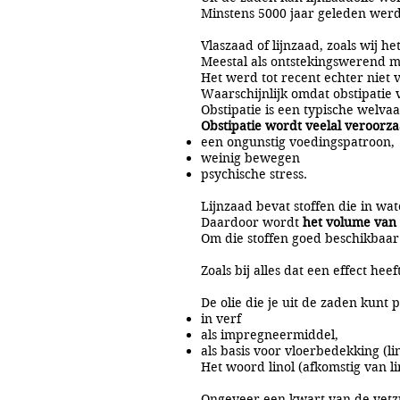
Minstens 5000 jaar geleden werd
Vlaszaad of lijnzaad, zoals wij 
Meestal als ontstekingswerend m
Het werd tot recent echter niet 
Waarschijnlijk omdat obstipatie
Obstipatie is een typische welvaa
Obstipatie wordt veelal veroorza
een ongunstig voedingspatroon,
weinig bewegen
psychische stress.
Lijnzaad bevat stoffen die in wa
Daardoor wordt
het volume van 
Om die stoffen goed beschikbaar
Zoals bij alles dat een effect he
De olie die je uit de zaden kunt 
in verf
als impregneermiddel,
als basis voor vloerbedekking (li
Het woord linol (afkomstig van l
Ongeveer een kwart van de vetzur