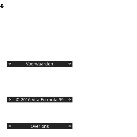
g.
.
Voorwaarden
© 2016 VitalFormula 99
Over ons