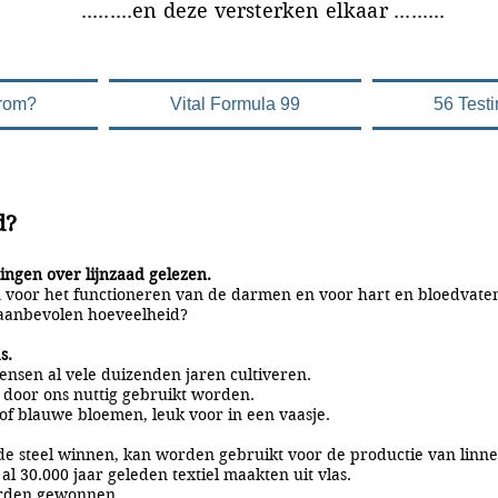
versterken elkaar .........
rom?
Vital Formula 99
56 Test
d?
ingen over lijnzaad gelezen.
ijn voor het functioneren van de darmen en voor hart en bloedvate
e aanbevolen hoeveelheid?
s.
mensen al vele duizenden jaren cultiveren.
n door ons nuttig gebruikt worden.
of blauwe bloemen, leuk voor in een vaasje.
 de steel winnen, kan worden gebruikt voor de productie van linne
l 30.000 jaar geleden textiel maakten uit vlas.
worden gewonnen.