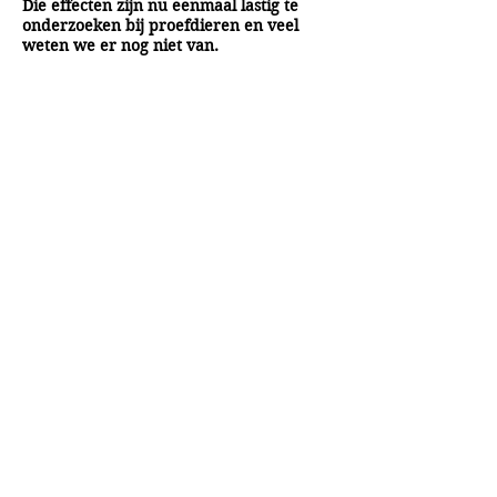
Die effecten zijn nu eenmaal lastig te
onderzoeken bij proefdieren en veel
weten we er nog niet van.
Vandaar de voortdurende controverse
over de veiligheid.
Veel zorgen hoeft u zich niet te maken
bij het drinken van light frisdranken.
Maar dergelijke producten dragen niet
bij aan een gezonde voeding.
A&A Products
Loondermolen 25
5612 MH EINDHOVEN
+31 (0)6 15 57 46 86
​info@a-a.nl
KvK :
72175699
Btw : NL 001151758B59
Bank : NL92 INGB
0008 5120 54