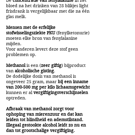
De
concentratie van fenylalanine
in het
bloed na het drinken van 28 blikjes light
frisdrank is vergelijkbaar met die na één
glas melk.
Mensen met de erfelijke
stofwisselingsziekte PKU
(fenylketonurie)
moeten elke bron van fenylalanine
mijden.
Voor anderen levert deze stof geen
problemen op.
Methanol
is een (
zeer giftig
) bijproduct
van
alcoholische gisting
.
De dodelijke dosis van methanol is
ongeveer 25 gram, maar
bij een inname
van 200-500 mg per kilo lichaamsgewicht
kunnen er al
vergiftigingsverschijnselen
optreden.
Afbraak van methanol zorgt voor
ophoping van mierenzuur en dat kan
leiden tot blindheid en ademstilstand.
Illegaal gestookte alcohol leidt zo nu en
dan tot grootschalige vergiftiging.