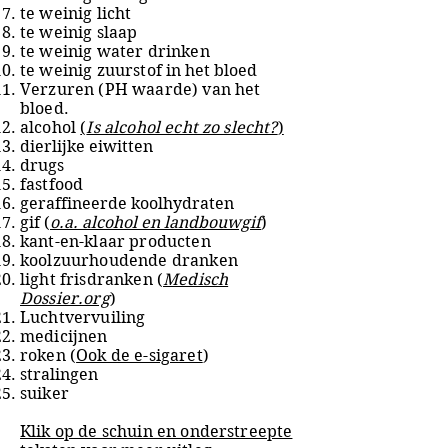
te weinig licht
te weinig slaap
te weinig water drinken
te weinig zuurstof
in het bloed
Verzuren (PH waarde) van het
bloed.
alcohol
(
Is alcohol echt zo slecht?
)
dierlijke eiwitten
drugs
fastfood
geraffineerde koolhydraten
gif (
o.a. alcohol en landbouwgif
)
kant-en-klaar producten
koolzuurhoudende dranken
light frisdranken (
Medisch
Dossier.org
)
Luchtvervuiling
medicijnen
roken (
Ook de e-sigaret
)
stralingen
suiker
Klik op de schuin en onderstreepte