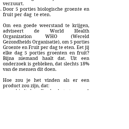
verzuurt.
Door 5 porties biologische groente en
fruit per dag te eten.
Om een goede weerstand te krijgen,
adviseert de World Health
Organization WHO (Wereld
Gezondheids Organisatie), om 5 porties
Groente en Fruit per dag te eten. Eet jij
elke dag 5 porties groenten en fruit?
Bijna niemand haalt dat. Uit een
onderzoek is gebleken, dat slechts 18%
van de mensen dit doen.
Hoe zou je het vinden als er een
product zou zijn, dat:
meer biedt dan elke dag het eten van 5
porties groenten en fruit?
alle 114 bouwstoffen heeft, die je
lichaam dagelijks nodig heeft?
makkelijk klaar te maken is?
snel en lekker te drinken is?
goedkoop is?