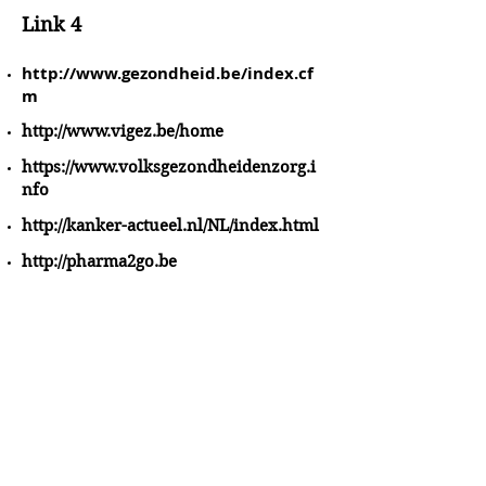
Link 4
http://www.gezondheid.be/index.cf
m
http://www.vigez.be/home
https://www.volksgezondheidenzorg.i
nfo
http://kanker-actueel.nl/NL/index.html
http://pharma2go.be
http://emmausrelatie.nl/
A&A Products
Loondermolen 25
5612 MH EINDHOVEN
+31 (0)6 15 57 46 86
​info@a-a.nl
KvK :
72175699
Btw : NL 001151758B59