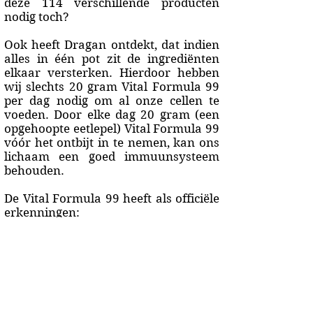
deze 114 verschillende producten
nodig toch?
Ook heeft Dragan ontdekt, dat indien
alles in één pot zit de ingrediënten
elkaar versterken. Hierdoor hebben
wij slechts 20 gram Vital Formula 99
per dag nodig om al onze cellen te
voeden. Door elke dag 20 gram (een
opgehoopte eetlepel) Vital Formula 99
vóór het ontbijt in te nemen, kan ons
lichaam een goed immuunsysteem
behouden.
De Vital Formula 99 heeft als officiële
erkenningen:
Molecular Nutriceutical Carrier
System (MNCS)
Kwaliteit erkenning naar Duitse
maatstaven
Bio Signaling Nutrition (BSN)
Op het internet is hierover veel