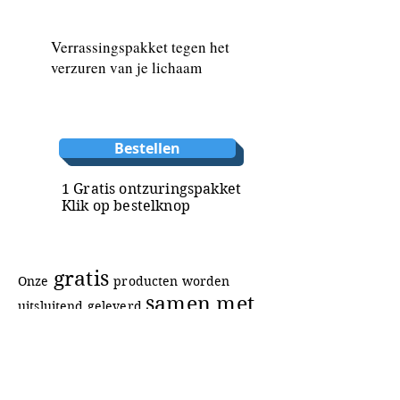
Verrassingspakket tegen het
verzuren van je lichaam
Bestellen
1 Gratis ontzuringspakket
Klik op bestelknop
gratis
Onze
producten worden
samen met
uitsluitend
geleverd
uw Vital Formula 99
bestelling
.
Alle bovenstaande prijzen zijn: