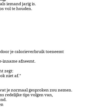
als iemand jarig is.
os vol te houden.
door je calorieverbruik toeneemt
ie-inname afneemt.
t zegt:
ok niet af."
wat je normaal gesproken zou nemen.
ins redelijke tips volgen
van,
ond.
en