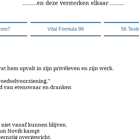
versterken elkaar .........
rom?
Vital Formula 99
56 Test
t hem opvalt in zijn privéleven en zijn werk.
voedselvoorziening."
od van etenswaar en dranken
 niet vanaf kunnen blijven.
fam Novib kampt
 ernstig overgewicht.