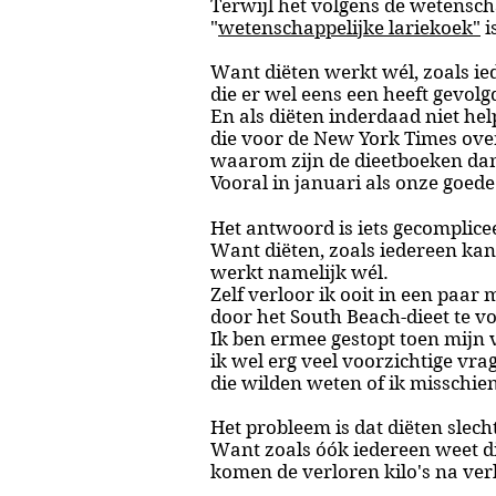
Terwijl het volgens de wetensc
"
wetenschappelijke lariekoek"
i
Want diëten werkt wél, zoals ie
die er wel eens een heeft gevolg
En als diëten inderdaad niet hel
die voor de New York Times ov
waarom zijn de dieetboeken dan 
Vooral in januari als onze goed
Het antwoord is iets gecomplic
Want diëten, zoals iedereen kan 
werkt namelijk wél.
Zelf verloor ik ooit in een paar 
door het South Beach-dieet te vo
Ik ben ermee gestopt toen mijn
ik wel erg veel voorzichtige vra
die wilden weten of ik misschie
Het probleem is dat diëten slecht
Want zoals óók iedereen weet di
komen de verloren kilo's na ver