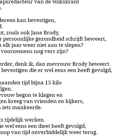
hapsredacteur van de Volkskrant
s.
dereen kan bevestigen,
d.
pt, zoals ook Jane Brody,
er
persoonlijke gezondheid schrijft
beweert,
elk jaar weer niet aan te slepen?
e voornemens nog vers zijn?
eerder, denk ik, dan mevrouw Brody beweert.
bevestigen die er wel eens een heeft gevolgd,
maanden tijd bijna 15 kilo
lgen.
 vrouw begon te klagen en
gen kreeg van vrienden en kijkers,
n iets mankeerde.
s tijdelijk werken.
e wel eens een dieet heeft gevolgd,
loop van tijd onverbiddelijk weer terug.