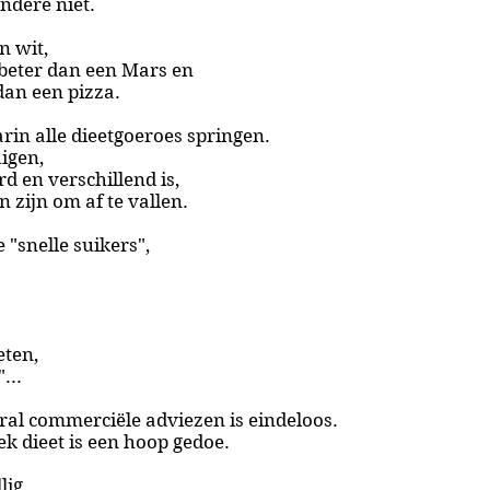
andere niet.
n wit,
beter dan een Mars en
 dan een pizza.
arin alle dieetgoeroes springen.
igen,
d en verschillend is,
 zijn om af te vallen.
"snelle suikers",
eten,
...
oral commerciële adviezen is eindeloos.
ek dieet is een hoop gedoe.
lig,