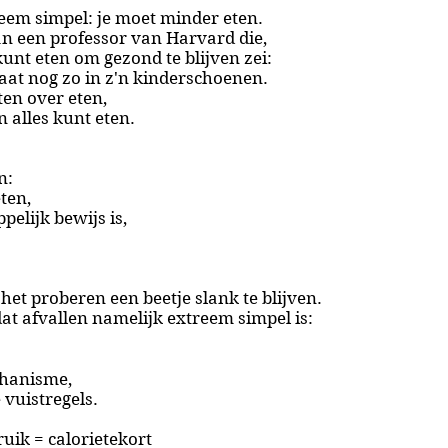
treem simpel: je moet minder eten.
n een professor van Harvard die,
unt eten om gezond te blijven zei:
aat nog zo in z'n kinderschoenen.
ten over eten,
 alles kunt eten.
n:
ten,
elijk bewijs is,
 het
proberen een beetje slank te blijven
.
 dat afvallen namelijk extreem simpel is:
chanisme,
 vuistregels.
uik = calorietekort