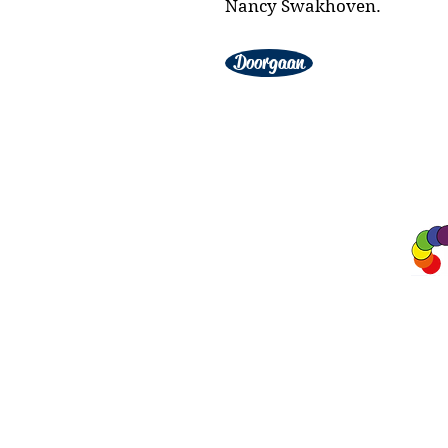
Nancy Swakhoven.
Doorgaan
A&A Products
Loondermolen 25
5612 MH EINDHOVEN
+31 (0)6 15 57 46 86
​info@a-a.nl
KvK : 72175699
Btw : NL 001151758B59