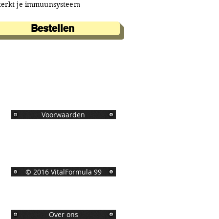
terkt je immuunsysteem
Bestellen
Voorwaarden
© 2016 VitalFormula 99
Over ons