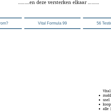
versterken elkaar .........
rom?
Vital Formula 99
56 Test
Vita
makk
snel
koop
alle