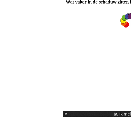
Wat vaker in de schaduw zitten 
A&A Products
Loondermolen 25
5612 MH EINDHOVEN
+31 (0)6 15 57 46 86
​info@a-a.nl
KvK : 72175699
Btw : NL 001151758B59
Bank : NL92 INGB 0008 5120 54
Ja, ik m