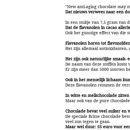
"New anti-aging chocolate may ma
Dat nieuws verwees naar een door
In een stukje van 7,5 gram van d
Dat de flavanolen in cacao aller
Ook het gunstige effect van die 
Flavanolen horen tot flavonoïden
Het zijn allemaal antioxidanten,
Het zijn ook natuurlijke smaak- e
De naam van deze stoffen komt va
Er zijn meer dan 5000 soorten 
Ook in het menselijk lichaam ku
Deze flavanolen remmen de verou
In witte en melkchocolade zitten
Maar ook van de pure chocolade 
Chocolade bevat veel suiker en v
De speciale Britse chocolade bev
veel zon tegen te gaan.
Maar wel duur: 55 euro voor een