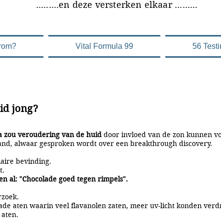
versterken elkaar .........
rom?
Vital Formula 99
56 Test
id jong?
a zou veroudering van de huid
door invloed van de zon kunnen 
eland, alwaar gesproken wordt over een breakthrough discovery.
laire bevinding.
t.
en al: "Chocolade goed tegen rimpels".
rzoek.
ade aten waarin veel flavanolen zaten, meer uv-licht konden ver
 aten.