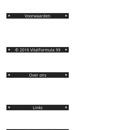
Voorwaarden
© 2016 VitalFormula 99
Over ons
Links