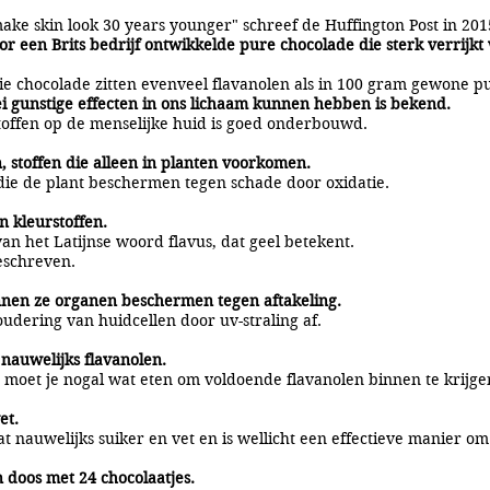
ke skin look 30 years younger" schreef de Huffington Post in 201
 een Brits bedrijf ontwikkelde pure chocolade die sterk verrijkt
ie chocolade zitten evenveel flavanolen als in 100 gram gewone p
lei gunstige effecten in ons lichaam kunnen hebben is bekend.
stoffen op de menselijke huid is goed onderbouwd.
, stoffen die alleen in planten voorkomen.
 die de plant beschermen tegen schade door oxidatie.
n kleurstoffen.
n het Latijnse woord flavus, dat geel betekent.
beschreven.
nnen ze organen beschermen tegen aftakeling.
dering van huidcellen door uv-straling af.
 nauwelijks flavanolen.
moet je nogal wat eten om voldoende flavanolen binnen te krijgen
et.
at nauwelijks suiker en vet en is wellicht een effectieve manier 
 doos met 24 chocolaatjes.