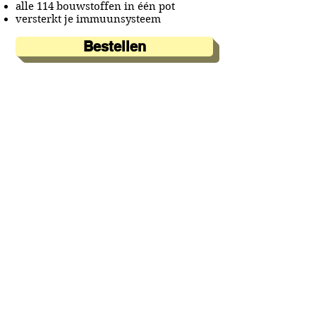
alle 114 bouwstoffen in één pot
versterkt je immuunsysteem
Bestellen
Testimonial Oscar Mul
Ga door
A&A Products
Loondermolen 25
5612 MH EINDHOVEN
+31 (0)6 15 57 46 86
​info@a-a.nl
KvK :
72175699