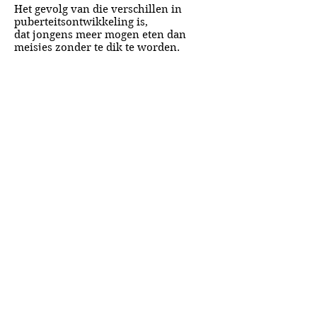
Het gevolg van die verschillen in
puberteitsontwikkeling is,
dat jongens meer mogen eten dan
meisjes zonder te dik te worden.
Als ze te zwaar zijn vallen jongens op
dezelfde hoeveelheid calorieën ook
meer af dan meisjes.
Het lichtpuntje voor meisjes is,
dat een teveel aan lichaamsvet bij hen
veel minder schadelijk is voor de
gezondheid dan bij jongens.
Maar dat is wellicht een schrale troost.
A&A Products
Loondermolen 25
5612 MH EINDHOVEN
+31 (0)6 15 57 46 86
​info@a-a.nl
KvK :
72175699
Btw : NL 001151758B59
Bank : NL92 INGB
0008 5120 54