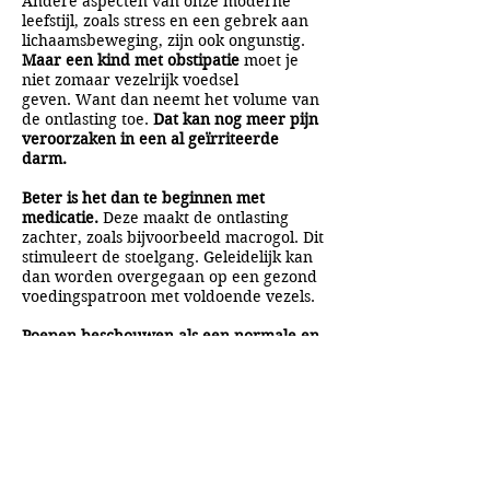
Andere aspecten van onze moderne
leefstijl, zoals stress en een gebrek aan
lichaamsbeweging, zijn ook ongunstig.
Maar een kind met obstipatie
moet je
niet zomaar vezelrijk voedsel
geven. Want dan neemt het volume van
de ontlasting toe.
Dat kan nog meer pijn
veroorzaken in een al geïrriteerde
darm.
Beter is het dan te beginnen met
medicatie.
Deze maakt de ontlasting
zachter, zoals bijvoorbeeld macrogol. Dit
stimuleert de stoelgang. Geleidelijk kan
dan worden overgegaan op een gezond
voedingspatroon met voldoende vezels.
Poepen beschouwen als een normale en
natuurlijke activiteit die niet onderdrukt
hoeft te worden is het beste
uitgangspunt voor een gezonde darm.
A&A Products
Loondermolen 25
5612 MH EINDHOVEN