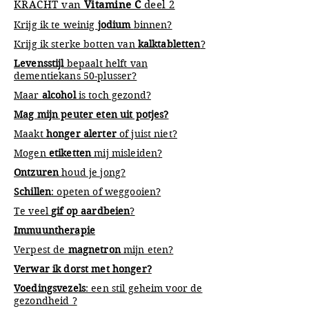
KRACHT van
Vitamine C
deel 2
Krijg ik te weinig
jodium
binnen?
Krijg ik sterke botten van
kalktabletten
?
Levensstijl
bepaalt helft van
dementiekans 50-plusser?
Maar
alcohol
is toch gezond?
Mag mijn peuter eten uit potjes?
Maakt
honger alerter
of juist niet?
Mogen
etiketten
mij misleiden?
Ontzuren
houd je jong?
Schillen
: opeten of weggooien?
Te veel
gif op aardbeien
?
Immuuntherapie
Verpest de
magnetron
mijn eten?
Verwar ik dorst met honger?
Voedingsvezels
: een stil geheim voor de
gezondheid ?