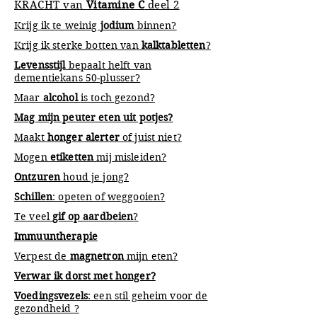
KRACHT van
Vitamine C
deel 2
Krijg ik te weinig
jodium
binnen?
Krijg ik sterke botten van
kalktabletten
?
Levensstijl
bepaalt helft van
dementiekans 50-plusser?
Maar
alcohol
is toch gezond?
Mag mijn peuter eten uit potjes?
Maakt
honger alerter
of juist niet?
Mogen
etiketten
mij misleiden?
Ontzuren
houd je jong?
Schillen
: opeten of weggooien?
Te veel
gif op aardbeien
?
Immuuntherapie
Verpest de
magnetron
mijn eten?
Verwar ik dorst met honger?
Voedingsvezels
: een stil geheim voor de
gezondheid ?